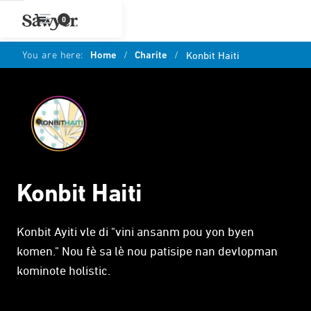
0
You are here:
Home
/
Charite
/
Konbit Haiti
Konbit Haiti
Konbit Ayiti vle di "vini ansanm pou yon byen
komen." Nou fè sa lè nou patisipe nan devlopman
kominote holistic.