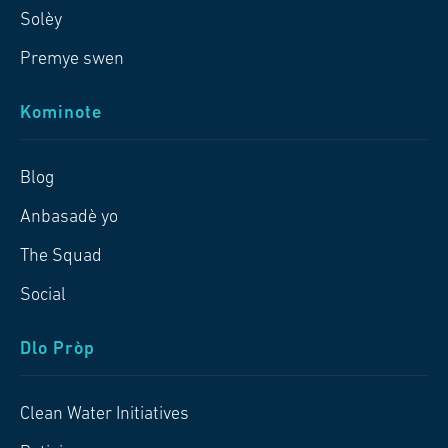
Solèy
Premye swen
Kominote
Blog
Anbasadè yo
The Squad
Social
Dlo Pròp
Clean Water Initiatives