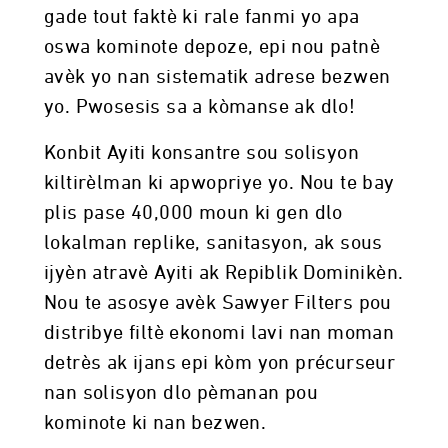
gade tout faktè ki rale fanmi yo apa
oswa kominote depoze, epi nou patnè
avèk yo nan sistematik adrese bezwen
yo. Pwosesis sa a kòmanse ak dlo!
Konbit Ayiti konsantre sou solisyon
kiltirèlman ki apwopriye yo. Nou te bay
plis pase 40,000 moun ki gen dlo
lokalman replike, sanitasyon, ak sous
ijyèn atravè Ayiti ak Repiblik Dominikèn.
Nou te asosye avèk Sawyer Filters pou
distribye filtè ekonomi lavi nan moman
detrès ak ijans epi kòm yon précurseur
nan solisyon dlo pèmanan pou
kominote ki nan bezwen.