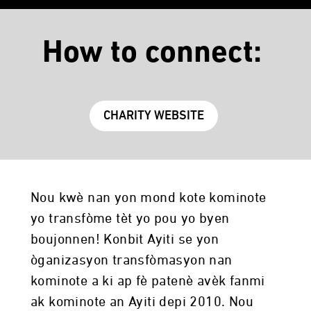
How to connect:
CHARITY WEBSITE
Nou kwè nan yon mond kote kominote
yo transfòme tèt yo pou yo byen
boujonnen! Konbit Ayiti se yon
òganizasyon transfòmasyon nan
kominote a ki ap fè patenè avèk fanmi
ak kominote an Ayiti depi 2010. Nou