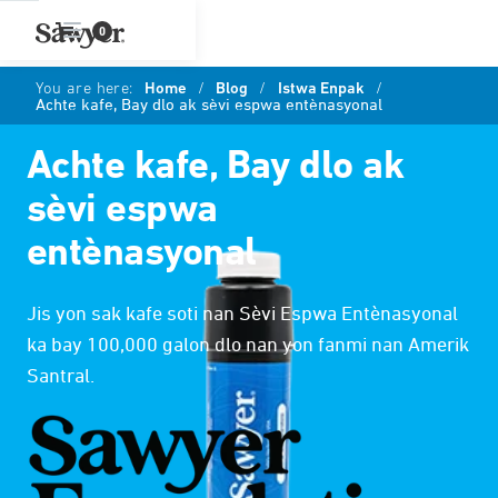
0
You are here:
Home
/
Blog
/
Istwa Enpak
/
Achte kafe, Bay dlo ak sèvi espwa entènasyonal
Achte kafe, Bay dlo ak
sèvi espwa
entènasyonal
Jis yon sak kafe soti nan Sèvi Espwa Entènasyonal
ka bay 100,000 galon dlo nan yon fanmi nan Amerik
Santral.