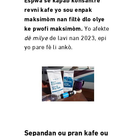
Espwa se kapab konsantre
revni kafe yo sou enpak
maksimòm nan filtè dlo olye
Yo afekte
ke pwofi maksimòm.
dè milye
de lavi nan 2023, epi
yo pare fè li ankò.
Sepandan ou pran kafe ou