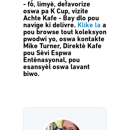
- fò, limyè, defavorize
oswa pa K Cup, vizite
Achte Kafe - Bay dlo pou
navige ki delivre.
Klike la
a
pou browse tout koleksyon
pwodwi yo, oswa kontakte
Mike Turner, Direktè Kafe
pou Sèvi Espwa
Entènasyonal, pou
esansyèl oswa lavant
biwo.