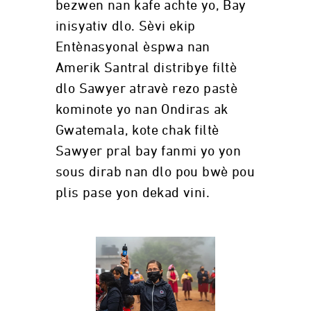
bezwen nan kafe achte yo, Bay
inisyativ dlo. Sèvi ekip
Entènasyonal èspwa nan
Amerik Santral distribye filtè
dlo Sawyer atravè rezo pastè
kominote yo nan Ondiras ak
Gwatemala, kote chak filtè
Sawyer pral bay fanmi yo yon
sous dirab nan dlo pou bwè pou
plis pase yon dekad vini.