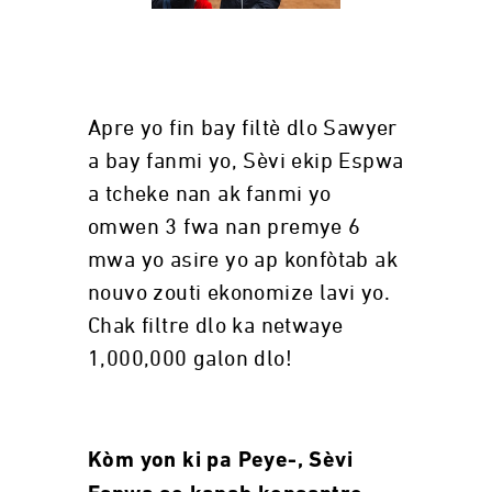
Apre yo fin bay filtè dlo Sawyer
a bay fanmi yo, Sèvi ekip Espwa
a tcheke nan ak fanmi yo
omwen 3 fwa nan premye 6
mwa yo asire yo ap konfòtab ak
nouvo zouti ekonomize lavi yo.
Chak filtre dlo ka netwaye
1,000,000 galon dlo!
Kòm yon ki pa Peye-, Sèvi