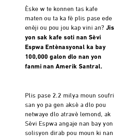
Èske w te konnen tas kafe
maten ou ta ka fè plis pase ede
enèji ou pou jou kap vini an?
Jis
yon sak kafe soti nan Sèvi
Espwa Entènasyonal ka bay
100,000 galon dlo nan yon
fanmi nan Amerik Santral.
Plis pase 2.2 milya moun soufri
san yo pa gen aksè a dlo pou
netwaye dlo atravè lemond, ak
Sèvi Espwa angaje nan bay yon
solisyon dirab pou moun ki nan